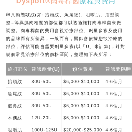
Dysport®肉毒桿菌
療程與費用
舉凡動態皺紋(如: 抬頭紋、魚尾紋)、咀嚼肌、眉型調
整…等與肌肉相關的部位都可以透過施打肉毒桿菌來做
調整。肉毒桿菌的費用會視治療部位、劑量多寡及使用
的品牌而有所差異，一般而言，醫師會依據您欲治療的
部位，評估可能會需要劑量多寡(以「U」來計算)，針對
幾個常見治療部位的價格區間，整理如下表所示：
施打部位
建議劑量(U)
預估費用
建議間隔時
抬頭紋
30U-50U
$6,000-$10,000
4-6個月
魚尾紋
30U-50U
$6,000-$10,000
4-6個月
皺鼻紋
30U-50U
$6,000-$10,000
4-6個月
木偶紋
12U-20U
$6,000-$10,000
4-6個月
咀嚼肌
100U-125U
$20,000-$25,000
4-6個月