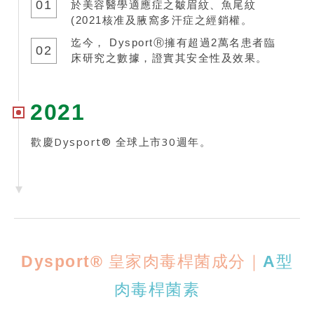
01
於美容醫學適應症之皺眉紋、魚尾紋
(2021核准及腋窩多汗症之經銷權。
迄今， DysportⓇ擁有超過2萬名患者臨
02
床研究之數據，證實其安全性及效果。
2021
歡慶Dysport® 全球上市30週年。
Dysport® 皇家肉毒桿菌成分｜
A型
肉毒桿菌素