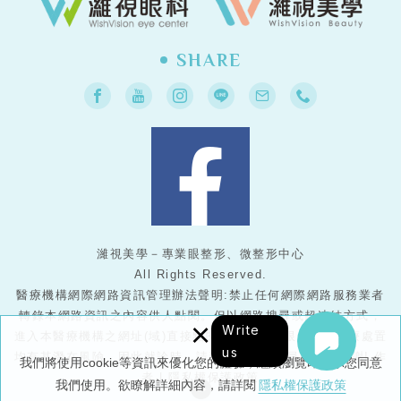
SHARE
濰視美學－專業眼整形、微整形中心
All Rights Reserved.
醫療機構網際網路資訊管理辦法聲明:禁止任何網際網路服務業者
轉錄本網路資訊之內容供人點閱。但以網路搜尋或超連結方式，
×
Write
進入本醫療機構之網址(域)直接點閱者，不在此限。任何醫療處置
us
均有其潛在風險，因此就診時，請務必與醫護人員配合，謝謝!
作
我們將使用cookie等資訊來優化您的體驗，繼續瀏覽即表示您同意
者
|
隱私權保護政策
我們使用。欲瞭解詳細內容，請詳閱
隱私權保護政策