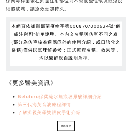
保肉毒桿菌素在到達注射部位前不會被酸性環境或免疫
細胞破壞，讓療效更加持久。
本網頁依據衛部菌疫輸字第000870/000934號”儷
緻注射劑”仿單說明。本內文名稱與仿單不同之處
(部分為仿單核准適應症外的使用介紹，或口語化之
俗稱)僅供民眾理解參考；正式療程名稱、效果等，
均以醫師親自說明為準。
《更多醫美資訊》
Belotero保柔緹水無痕玻尿酸詳細介紹
第三代海芙音波療程詳情
了解濰視美學雙眼皮手術介紹
聯絡我們