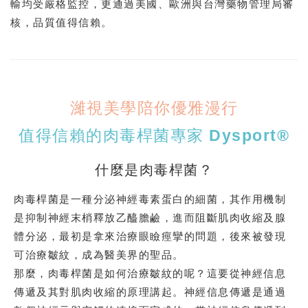
輸均受嚴格監控，更通過美國、歐洲與台灣藥物管理局審
核，品質值得信賴。
濰視美學陪你優雅漫行
值得信賴的肉毒桿菌專家 Dysport®
什麼是肉毒桿菌？
肉毒桿菌是一種分泌神經毒素蛋白的細菌，其作用機制
是抑制神經末梢釋放乙醯膽鹼，進而阻斷肌肉收縮及腺
體分泌，最初是拿來治療眼瞼痙攣的問題，後來被發現
可治療皺紋，成為醫美界的聖品。
那麼，肉毒桿菌是如何治療皺紋的呢？這要從神經信息
傳遞及其對肌肉收縮的原理講起。神經信息傳遞是通過