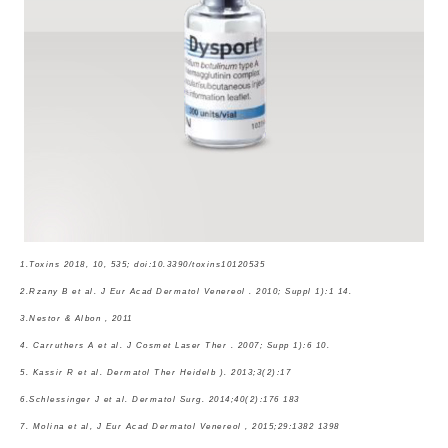
1.Toxins 2018, 10, 535; doi:10.3390/toxins10120535
2.Rzany B et al. J Eur Acad Dermatol Venereol . 2010; Suppl 1):1 14.
3.Nestor & Albon , 2011
4. Carruthers A et al. J Cosmet Laser Ther . 2007; Supp 1):6 10.
5. Kassir R et al. Dermatol Ther Heidelb ). 2013;3(2):17
6.Schlessinger J et al. Dermatol Surg. 2014;40(2):176 183
7. Molina et al, J Eur Acad Dermatol Venereol , 2015;29:1382 1398