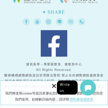
SHARE
濰視美學－專業眼整形、微整形中心
All Rights Reserved.
醫療機構網際網路資訊管理辦法聲明:禁止任何網際網路服務業者
轉錄本網路資訊之內容供人點閱。但以網路搜尋或超連結方式，
×
Write
進入本醫療機構之網址(域)直接點閱者，不在此限。任何醫療處置
us
均有其潛在風險，因此就診時，請務必與醫護人員配合，謝謝!
作
我們將使用cookie等資訊來優化您的體驗，繼續瀏覽即表示您同意
者
|
隱私權保護政策
我們使用。欲瞭解詳細內容，請詳閱
隱私權保護政策