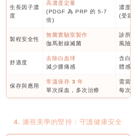
高濃度定量
生長因子濃
濃度
(PDGF 為 PRP 的 5-7
度
(受當
倍)
無菌實驗室製作
診所
製程安全性
伽馬射線滅菌
風險
去除白血球
含白
舒適度
減少腫痛感
體感
常溫保存 3 年
需當
保存與應用
單次採血，多次治療
每次
4. 濰視美學的堅持：守護健康安全