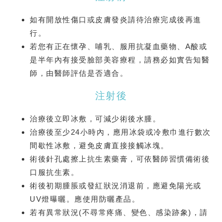
如有開放性傷口或皮膚發炎請待治療完成後再進
行。
若您有正在懷孕、哺乳、服用抗凝血藥物、A酸或
是半年內有接受臉部美容療程，請務必如實告知醫
師，由醫師評估是否適合。
注射後
治療後⽴即冰敷，可減少術後⽔腫。
治療後⾄少24⼩時內，應⽤冰袋或冷敷⼱進⾏數次
間歇性冰敷，避免⽪膚直接接觸冰塊。
術後針孔處擦上抗⽣素藥膏，可依醫師習慣備術後
⼝服抗⽣素。
術後初期腫脹或發紅狀況消退前，應避免陽光或
UV燈曝曬。應使⽤防曬產品。
若有異常狀況(不尋常疼痛、變⾊、感染跡象)，請