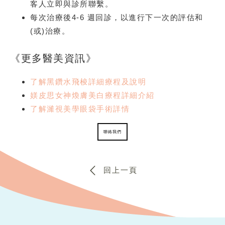
客⼈⽴即與診所聯繫。
每次治療後4-6 週回診，以進⾏下⼀次的評估和
(或)治療。
《更多醫美資訊》
了解黑鑽水飛梭詳細療程及說明
媄皮思女神煥膚美白療程詳細介紹
了解濰視美學眼袋手術詳情
聯絡我們
回上一頁