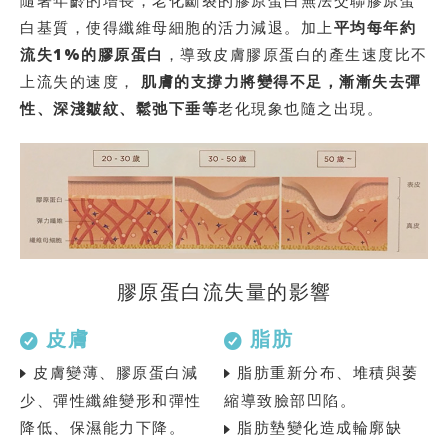
隨著年齡的增⻑，⽼化斷裂的膠原蛋⽩無法交聯膠原蛋
⽩基質，使得纖維⺟細胞的活⼒減退。加上
平均每年約
流失1%的膠原蛋⽩
，導致⽪膚膠原蛋⽩的產⽣速度⽐不
上流失的速度，
肌膚的⽀撐⼒將變得不⾜，漸漸失去彈
性、深淺皺紋、鬆弛下垂等
⽼化現象也隨之出現。
膠原蛋⽩流失量的影響
皮膚
脂肪
⽪膚變薄、膠原蛋⽩減
脂肪重新分布、堆積與萎
少、彈性纖維變形和彈性
縮導致臉部凹陷。
降低、保濕能⼒下降。
脂肪墊變化造成輪廓缺