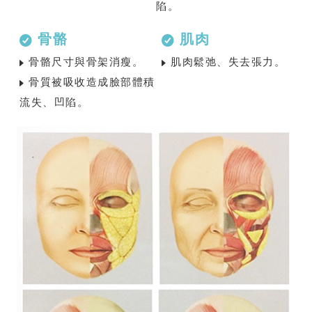
陷。
⾻骼
肌⾁
⾻骼尺⼨與⾻架消瘦。
肌⾁鬆弛、失去張⼒。
⾻質被吸收造成臉部體積
流失、凹陷。