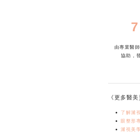
由專業醫
協助，
《更多醫美
了解濰
眼整形
濰視美