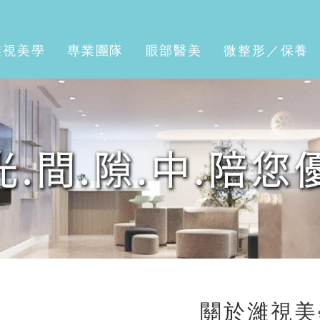
濰視美學
專業團隊
眼部醫美
微整形／保養
關於濰視美