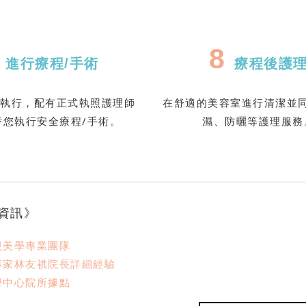
7
8
進行療程/手術
療程後護
師執行，配有正式執照護理師
在舒適的美容室進行清潔並
替您執行安全療程/手術。
濕、防曬等護理服務
資訊》
視美學專業團隊
專家林友祺院長詳細經驗
學中心院所據點