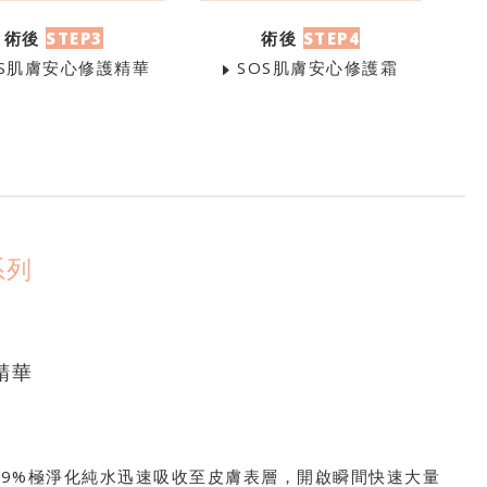
術後
STEP3
術後
STEP4
S肌膚安心修護精華
SOS肌膚安心修護霜
系列
精華
9.9%極淨化純水迅速吸收至皮膚表層，開啟瞬間快速大量