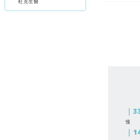
杜克生醫
｜3
慢
｜1