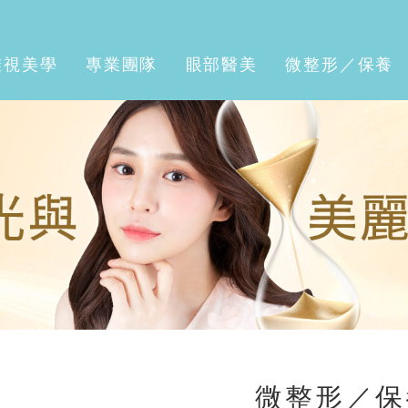
濰視美學
專業團隊
眼部醫美
微整形／保養
微整形／保