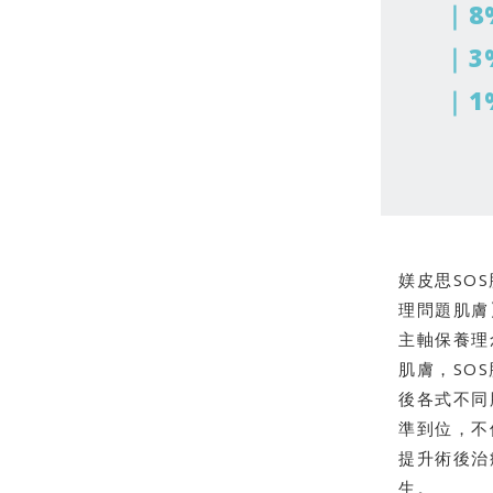
｜8
｜3
｜1
媄皮思SO
理問題肌膚
主軸保養理
肌膚，SO
後各式不同
準到位，不
提升術後治
生。