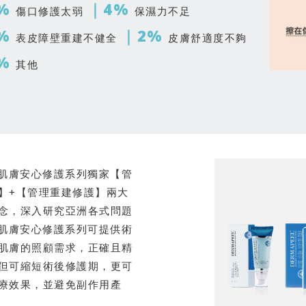
%
｜4%
傷口修護太弱
保濕力不足
%
｜2%
表皮障壁重建不健全
皮膚舒適度不夠
%
其他
S肌膚安心修護系列獨家【管
】+【管理重建修護】兩大
念，深入研究亞洲各式問題
S肌膚安心修護系列可提供術
肌膚的照顧需求，正確且精
但可縮短術後修護期，更可
療效果，並避免副作用產