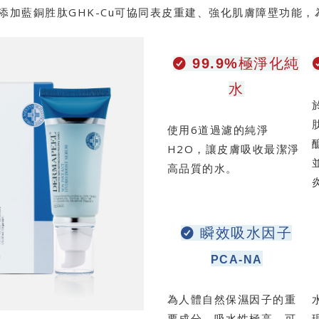
添加藍銅胜肽GHK-Cu可協同表皮重建、強化肌膚障壁功能
99.9%極淨化純
水
使用6道過濾的純淨
H2O，讓皮膚吸收最潔淨
高品質的水。
瞬效吸水因子
PCA-NA
為人體自然保濕因子的重
要成分，吸水性極高，可