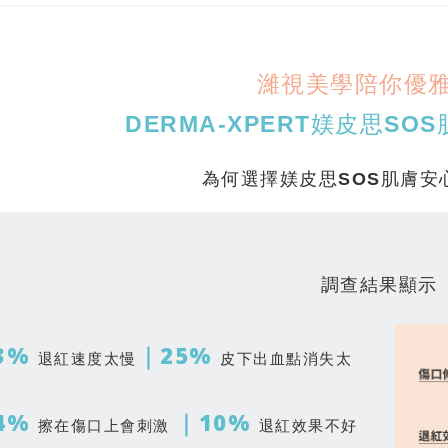
濰視美學陪你優
DERMA-XPERT媄皮思S
為何選擇媄皮思SOS肌膚安
調查結果顯示
3%
｜25%
退紅速度太慢
皮下出血點消失太
4%
｜10%
擦在傷口上會刺激
退紅效果不好