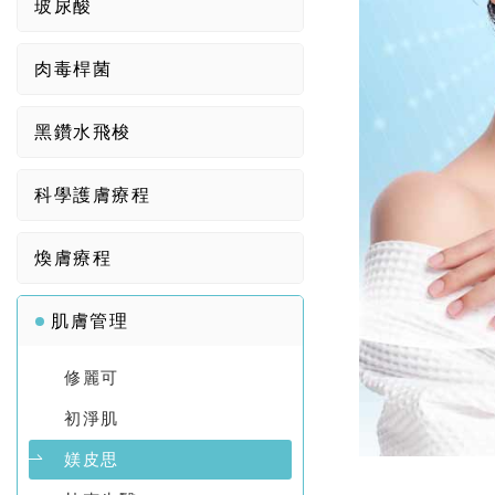
玻尿酸
肉毒桿菌
黑鑽水飛梭
科學護膚療程
煥膚療程
肌膚管理
修麗可
初淨肌
媄皮思