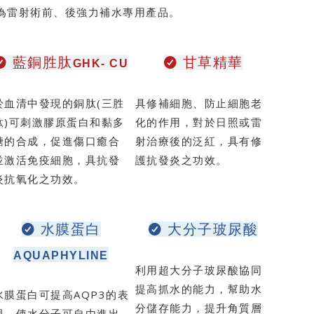
，為雷射術前、後強力補水專用產品。
藍銅胜肽
甘草精華
GHK- CU
於血清中發現的銅肽(三胜
具修補細胞、防止細胞老
肽)可刺激膠原蛋白和黏多
化的作用，對於日照或雷
醣的合成，促進傷口癒合
射治療後的泛紅，具有修
並激活免疫細胞，具抗發
護抗發炎之功效。
炎抗氧化之功效。
水膜蛋白
大分子玻尿酸
AQUAPHYLINE
利用超大分子玻尿酸協同
提高抓水的能力，幫助水
水膜蛋白可提高AQP3的表
分儲存能力，提升角質層
現，使水分子可自由進出