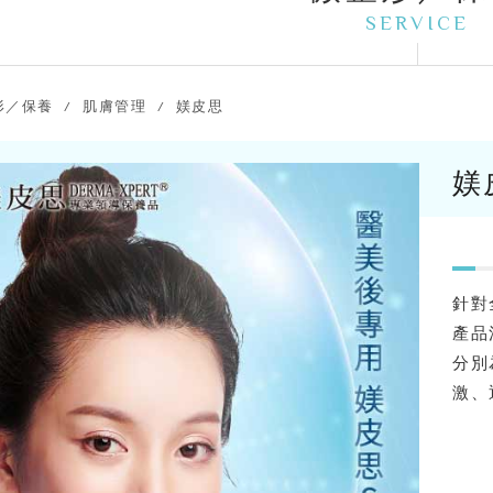
SERVICE
形／保養
肌膚管理
媄皮思
媄
針對
產品
分別
激、