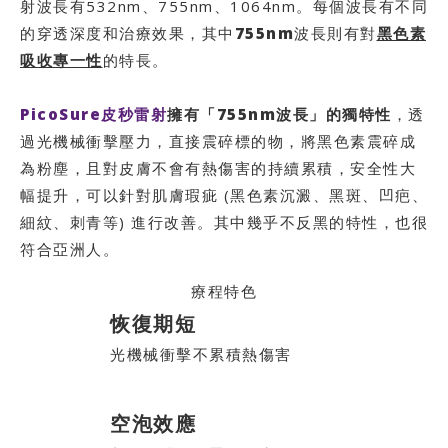
射波長有532nm、755nm、1064nm。每個波長有不同
的穿透深度和治療效果，其中
755nm
波長則有對
黑色素
吸收專一性
的特長。
PicoSure皮秒雷射
擁有「755nm波長」的獨特性
，透
過光機械衝擊壓力，直接震碎標的物，將黑色素震碎成
為粉塵，且對皮膚不會有熱傷害的持續累積，安全性大
幅提升，可以針對肌膚瑕疵 (黑色素沉澱、黑斑、凹疤、
細紋、刺青等) 進行改善。其中幾乎不反黑的特性，也很
符合亞洲人。
療程特色
恢復期短
光機械衝擊不累積熱傷害
空泡效應