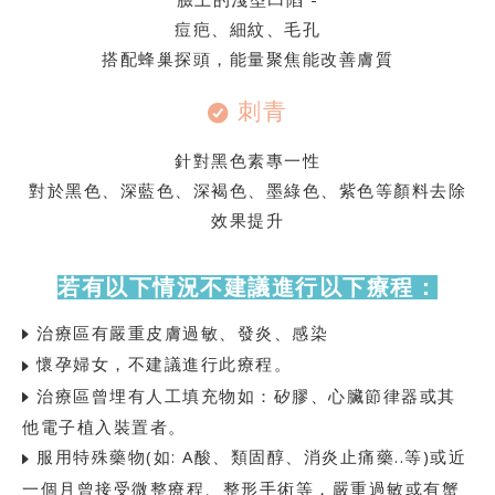
痘疤、細紋、毛孔
搭配蜂巢探頭，能量聚焦能改善膚質
刺青
針對黑色素專一性
對於黑色、深藍色、深褐色、墨綠色、紫色等顏料去除
效果提升
若有以下情況不建議進行以下療程：
治療區有嚴重皮膚過敏、發炎、感染
懷孕婦女，不建議進行此療程。
治療區曾埋有人工填充物如：矽膠、心臟節律器或其
他電子植入裝置者。
服用特殊藥物(如: A酸、類固醇、消炎止痛藥..等)或近
一個月曾接受微整療程、整形手術等，嚴重過敏或有蟹