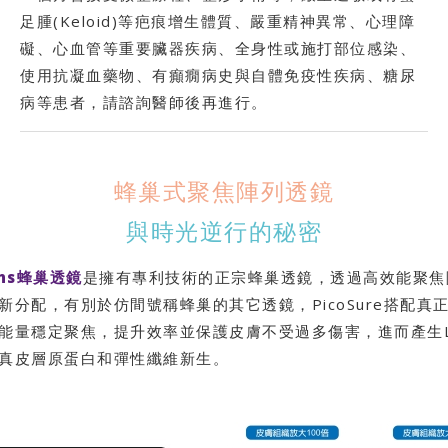
足腫(Keloid)等疤痕增生體質、嚴重精神異常、心理障
礙、心血管等重要臟器疾病、全身性或施打部位感染、
使用抗凝血藥物、有癲癇病史與自體免疫性疾病、糖尿
病等患者，請諮詢醫師後再進行。
蜂巢式聚焦陣列透鏡
與時光逆行的秘密
ens蜂巢透鏡
是擁有專利技術的正宗蜂巢透鏡，透過高效能聚焦
新分配，有別於仿間號稱蜂巢的其它透鏡，PicoSure搭配真
能量穩定聚焦，提升效率並保護皮膚不受過多傷害，進而產生L
真皮層原蛋白和彈性纖維新生。