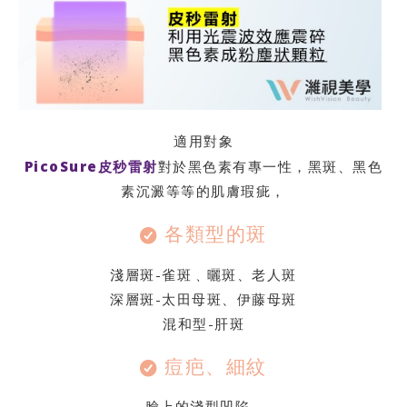
適用對象
PicoSure皮秒雷射
對於黑色素有專一性，黑斑、黑色
素沉澱等等的肌膚瑕疵，
各類型的斑
淺層斑-雀斑﹑曬斑、老人斑
深層斑-太田母斑、伊藤母斑
混和型-肝斑
痘疤、細紋
臉上的淺型凹陷 -