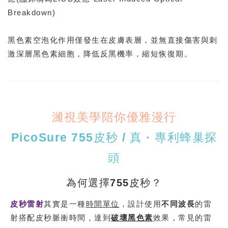
Breakdown)
黑色素空泡化作用僅發生在皮膚表層，並無直接傷害與刺
激深層黑色素細胞，降低反黑機率，縮短恢復期。
濰視美學陪你優雅漫行
PicoSure 755皮秒 / 真 · 專利蜂巢探
頭
為何選擇755皮秒？
皮秒雷射
其實是一種
時間單位
，設計使用
不同波長
的雷
射搭配皮秒脈衝時間，達到
破壞黑色素
效果，常見的雷