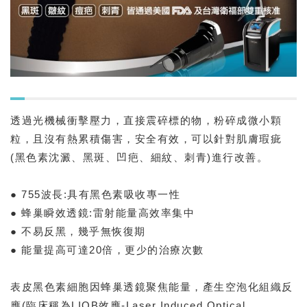
透過光機械衝擊壓力，直接震碎標的物，粉碎成微小顆
粒，且沒有熱累積傷害，安全有效，可以針對肌膚瑕疵
(黑色素沈澱、黑斑、凹疤、細紋、刺青)進行改善。
● 755波長:具有黑色素吸收專一性
● 蜂巢瞬效透鏡:雷射能量高效率集中
● 不易反黑，幾乎無恢復期
● 能量提高可達20倍，更少的治療次數
表皮黑色素細胞因蜂巢透鏡聚焦能量，產生空泡化組織反
應(臨床稱為LIOB效應-Laser Induced Optical