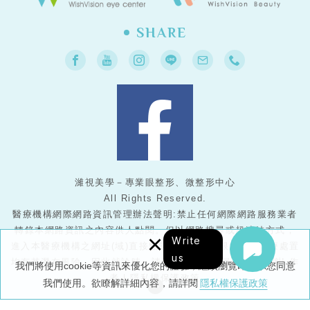
SHARE
濰視美學－專業眼整形、微整形中心
All Rights Reserved.
醫療機構網際網路資訊管理辦法聲明:禁止任何網際網路服務業者
轉錄本網路資訊之內容供人點閱。但以網路搜尋或超連結方式，
×
Write
進入本醫療機構之網址(域)直接點閱者，不在此限。任何醫療處置
us
均有其潛在風險，因此就診時，請務必與醫護人員配合，謝謝!
作
我們將使用cookie等資訊來優化您的體驗，繼續瀏覽即表示您同意
者
|
隱私權保護政策
我們使用。欲瞭解詳細內容，請詳閱
隱私權保護政策