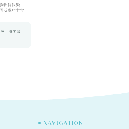
 側臉收得很緊
周我覺得非常
電波
海芙音
NAVIGATION