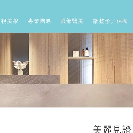
濰視美學
專業團隊
眼部醫美
微整形／保養
美麗見證