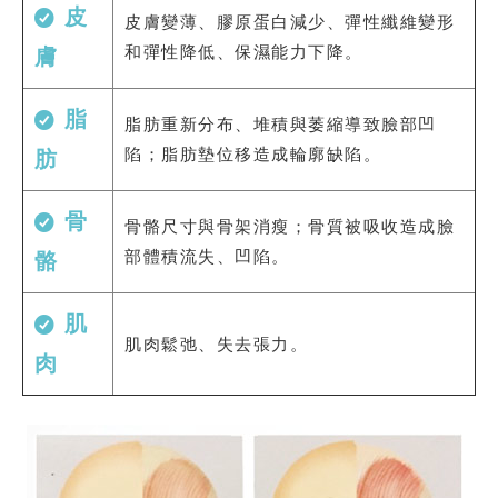
皮
⽪膚變薄、膠原蛋⽩減少、彈性纖維變形
和彈性降低、保濕能⼒下降。
膚
脂
脂肪重新分布、堆積與萎縮導致臉部凹
陷；脂肪墊位移造成輪廓缺陷。
肪
骨
⾻骼尺⼨與⾻架消瘦；⾻質被吸收造成臉
部體積流失、凹陷。
骼
肌
肌⾁鬆弛、失去張⼒。
肉