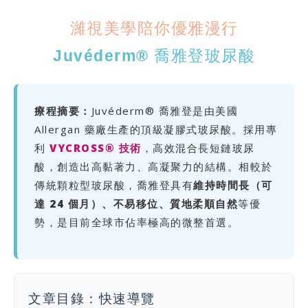
濰視美學陪你優雅漫行
Juvéderm®
喬雅登玻尿酸
療程摘要：
Juvéderm® 喬雅登是由美國
Allergan 藥廠生產的頂級凝膠式玻尿酸。採用專
利
VYCROSS® 技術
，高效混合長短鏈玻尿
酸，創造出高黏著力、高凝聚力的結構。相較於
傳統顆粒型玻尿酸，喬雅登具有
維持時間長（可
達 24 個月）、不易移位、質地柔順自然
等優
勢，是目前全球市佔率極高的微整首選。
文章目錄：快速導覽