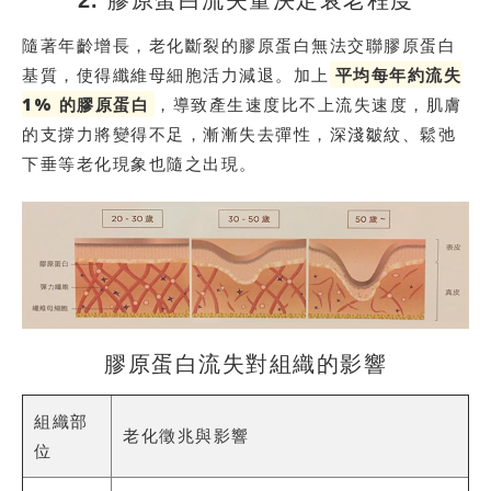
2. 膠原蛋⽩流失量決定衰⽼程度
隨著年齡增⻑，⽼化斷裂的膠原蛋⽩無法交聯膠原蛋⽩
基質，使得纖維⺟細胞活⼒減退。加上
平均每年約流失
1% 的膠原蛋⽩
，導致產⽣速度⽐不上流失速度，肌膚
的⽀撐⼒將變得不⾜，漸漸失去彈性，深淺皺紋、鬆弛
下垂等⽼化現象也隨之出現。
膠原蛋⽩流失對組織的影響
組織部
老化徵兆與影響
位