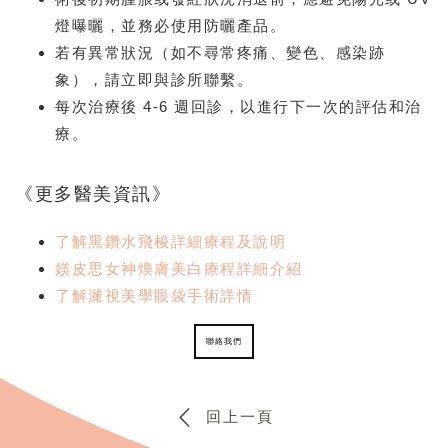
燈曝曬，並務必使⽤防曬產品。
若有異常狀況（如不尋常疼痛、變⾊、感染跡
象），請⽴即與診所聯繫。
每次治療後 4-6 週回診，以進⾏下⼀次的評估和治
療。
《更多醫美資訊》
了解黑鑽水飛梭詳細療程及說明
媄皮思女神煥膚美白療程詳細介紹
了解濰視美學眼袋手術詳情
聯絡我們
回上一頁