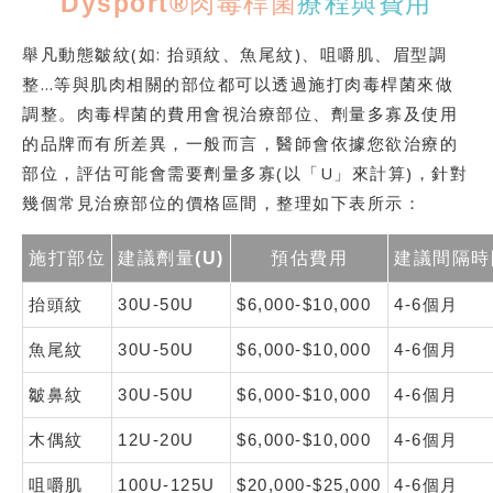
Dysport®肉毒桿菌
療程與費用
舉凡動態皺紋(如: 抬頭紋、魚尾紋)、咀嚼肌、眉型調
整…等與肌肉相關的部位都可以透過施打肉毒桿菌來做
調整。肉毒桿菌的費用會視治療部位、劑量多寡及使用
的品牌而有所差異，一般而言，醫師會依據您欲治療的
部位，評估可能會需要劑量多寡(以「U」來計算)，針對
幾個常見治療部位的價格區間，整理如下表所示：
施打部位
建議劑量(U)
預估費用
建議間隔時
抬頭紋
30U-50U
$6,000-$10,000
4-6個月
魚尾紋
30U-50U
$6,000-$10,000
4-6個月
皺鼻紋
30U-50U
$6,000-$10,000
4-6個月
木偶紋
12U-20U
$6,000-$10,000
4-6個月
咀嚼肌
100U-125U
$20,000-$25,000
4-6個月