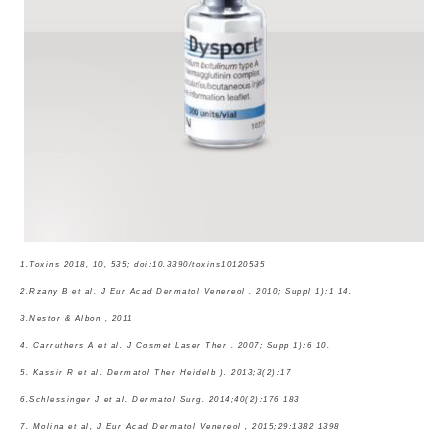
1.Toxins 2018, 10, 535; doi:10.3390/toxins10120535
2.Rzany B et al. J Eur Acad Dermatol Venereol . 2010; Suppl 1):1 14.
3.Nestor & Albon , 2011
4. Carruthers A et al. J Cosmet Laser Ther . 2007; Supp 1):6 10.
5. Kassir R et al. Dermatol Ther Heidelb ). 2013;3(2):17
6.Schlessinger J et al. Dermatol Surg. 2014;40(2):176 183
7. Molina et al, J Eur Acad Dermatol Venereol , 2015;29:1382 1398