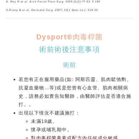
8. Moy R et al. Arch Facial Plast Surg. 2009;11(2):77 83. 9 189
9.Rzany B et al. Dermatol Surg. 2007; 33(1 Spec no.): S18 25
Dysport®肉毒桿菌
術前術後注意事項
術前
若您有正在服用藥品(如: 阿斯匹靈、肌肉鬆弛劑、
抗凝血藥物…等)或是您曾有心血管、肌肉相關病
史，請務必如實告知醫師，由醫師評估是否適合施
打。。
出現以下情況不建議施打：
未滿18歲。
懷孕或哺乳期中。
對肉毒桿菌毒素或配方內任何成分敏感。