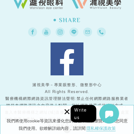
SHARE
濰視美學－專業眼整形、微整形中心
All Rights Reserved.
醫療機構網際網路資訊管理辦法聲明:禁止任何網際網路服務業者
轉錄本網路資訊之內容供人點閱。但以網路搜尋或超連結方式，
×
Write
進入本醫療機構之網址(域)直接點閱者，不在此限。任何醫療處置
us
均有其潛在風險，因此就診時，請務必與醫護人員配合，謝謝!
作
我們將使用cookie等資訊來優化您的體驗，繼續瀏覽即表示您同意
者
|
隱私權保護政策
我們使用。欲瞭解詳細內容，請詳閱
隱私權保護政策