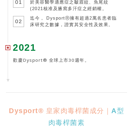
01
於美容醫學適應症之皺眉紋、魚尾紋
(2021核准及腋窩多汗症之經銷權。
迄今， DysportⓇ擁有超過2萬名患者臨
02
床研究之數據，證實其安全性及效果。
2021
歡慶Dysport® 全球上市30週年。
Dysport® 皇家肉毒桿菌成分｜
A型
肉毒桿菌素