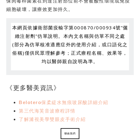
保肉毒桿菌素在到達注射部位前不會被酸性環境或免疫
細胞破壞，讓療效更加持久。
本網頁依據衛部菌疫輸字第000870/000934號”儷
緻注射劑”仿單說明。本內文名稱與仿單不同之處
(部分為仿單核准適應症外的使用介紹，或口語化之
俗稱)僅供民眾理解參考；正式療程名稱、效果等，
均以醫師親自說明為準。
《更多醫美資訊》
Belotero保柔緹水無痕玻尿酸詳細介紹
第三代海芙音波療程詳情
了解濰視美學雙眼皮手術介紹
聯絡我們