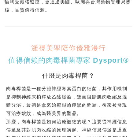
輸均受嚴格監控，更通過美國、歐洲與台灣藥物管理局審
核，品質值得信賴。
濰視美學陪你優雅漫行
值得信賴的肉毒桿菌專家 Dysport®
什麼是肉毒桿菌？
肉毒桿菌是一種分泌神經毒素蛋白的細菌，其作用機制
是抑制神經末梢釋放乙醯膽鹼，進而阻斷肌肉收縮及腺
體分泌，最初是拿來治療眼瞼痙攣的問題，後來被發現
可治療皺紋，成為醫美界的聖品。
那麼，肉毒桿菌是如何治療皺紋的呢？這要從神經信息
傳遞及其對肌肉收縮的原理講起。神經信息傳遞是通過