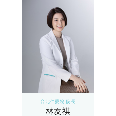
台北仁愛院 院長
林友祺