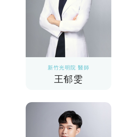
新竹光明院 醫師
王郁雯