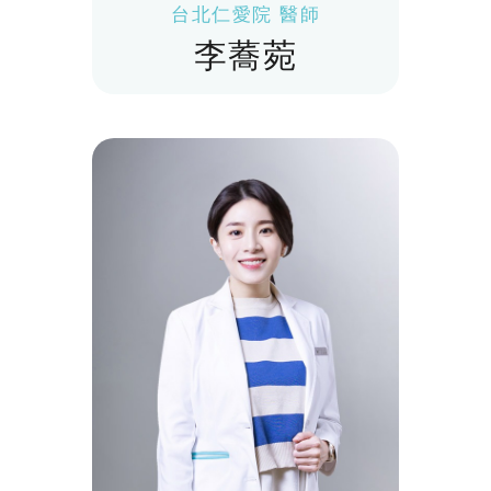
台北仁愛院 醫師
李蕎菀